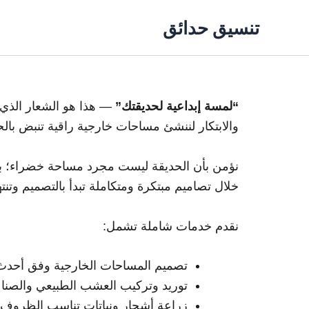
خطي
تنسيق حدائق
لى
لمحتوى
“لمسة إبداعية لحديقتك”
— هذا هو الشعار الذ
والابتكار لننشئ مساحات خارجية راقية تنبض بالح
نؤمن بأن الحديقة ليست مجرد مساحة خضراء؛ بل
خلال تصاميم مبتكرة ومتكاملة تبدأ بالتصميم وتنتهي
نقدم خدمات شاملة تشمل:
تصميم المساحات الخارجية وفق أحدث 
توريد وتركيب العشب الطبيعي والصناع
زراعة أشجار ونباتات تناسب الظروف ا