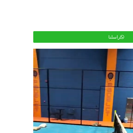
راسلنا